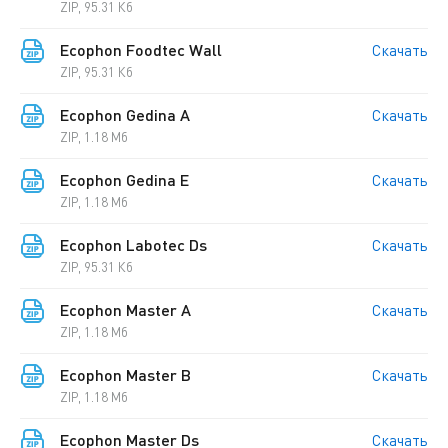
ZIP, 95.31 Кб
Ecophon Foodtec Wall
Скачать
ZIP, 95.31 Кб
Ecophon Gedina A
Скачать
ZIP, 1.18 Мб
Ecophon Gedina E
Скачать
ZIP, 1.18 Мб
Ecophon Labotec Ds
Скачать
ZIP, 95.31 Кб
Ecophon Master A
Скачать
ZIP, 1.18 Мб
Ecophon Master B
Скачать
ZIP, 1.18 Мб
Ecophon Master Ds
Скачать