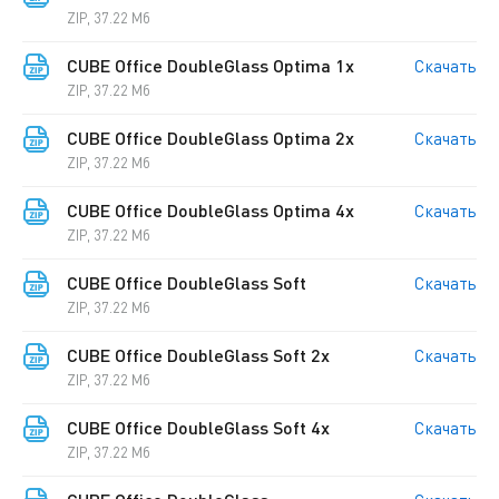
ZIP, 37.22 Мб
CUBE Office DoubleGlass Optima 1x
Скачать
ZIP, 37.22 Мб
CUBE Office DoubleGlass Optima 2x
Скачать
ZIP, 37.22 Мб
CUBE Office DoubleGlass Optima 4x
Скачать
ZIP, 37.22 Мб
CUBE Office DoubleGlass Soft
Скачать
ZIP, 37.22 Мб
CUBE Office DoubleGlass Soft 2x
Скачать
ZIP, 37.22 Мб
CUBE Office DoubleGlass Soft 4x
Скачать
ZIP, 37.22 Мб