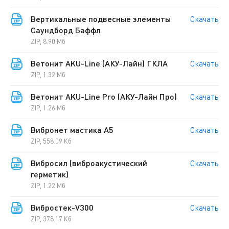
Вертикальные подвесные элементы
Скачать
Саундборд Баффл
ZIP, 8.90 Мб
Ветонит AKU-Line (AКУ-Лайн) ГКЛА
Скачать
ZIP, 1.32 Мб
Ветонит AKU-Line Pro (АКУ-Лайн Про)
Скачать
ZIP, 1.26 Мб
Вибронет мастика А5
Скачать
ZIP, 558.09 Кб
Вибросил (виброакустический
Скачать
герметик)
ZIP, 1.22 Мб
Вибростек-V300
Скачать
ZIP, 378.17 Кб