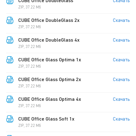
CUBE Office DoubleGlass
Скачать
ZIP, 37.22 Мб
CUBE Office DoubleGlass 2x
Скачать
ZIP, 37.22 Мб
CUBE Office DoubleGlass 4x
Скачать
ZIP, 37.22 Мб
CUBE Office Glass Optima 1x
Скачать
ZIP, 37.22 Мб
CUBE Office Glass Optima 2x
Скачать
ZIP, 37.22 Мб
CUBE Office Glass Optima 4x
Скачать
ZIP, 37.22 Мб
CUBE Office Glass Soft 1x
Скачать
ZIP, 37.22 Мб