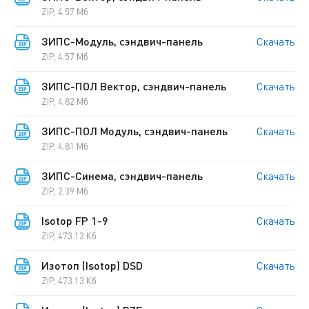
ZIP, 4.57 Мб
ЗИПС-Модуль, сэндвич-панель
Скачать
ZIP, 4.57 Мб
ЗИПС-ПОЛ Вектор, сэндвич-панель
Скачать
ZIP, 4.82 Мб
ЗИПС-ПОЛ Модуль, сэндвич-панель
Скачать
ZIP, 4.81 Мб
ЗИПС-Синема, сэндвич-панель
Скачать
ZIP, 2.39 Мб
Isotop FP 1-9
Скачать
ZIP, 473.13 Кб
Изотоп (Isotop) DSD
Скачать
ZIP, 473.13 Кб