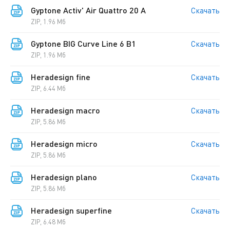
Gyptone Activ' Air Quattro 20 А
Скачать
ZIP, 1.96 Мб
Gyptone BIG Curve Line 6 B1
Скачать
ZIP, 1.96 Мб
Heradesign fine
Скачать
ZIP, 6.44 Мб
Heradesign macro
Скачать
ZIP, 5.86 Мб
Heradesign micro
Скачать
ZIP, 5.86 Мб
Heradesign plano
Скачать
ZIP, 5.86 Мб
Heradesign superfine
Скачать
ZIP, 6.48 Мб