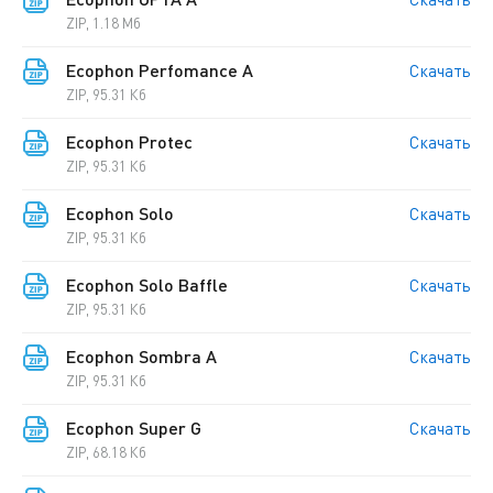
ZIP, 1.18 Мб
Ecophon Perfomance A
Скачать
ZIP, 95.31 Кб
Ecophon Protec
Скачать
ZIP, 95.31 Кб
Ecophon Solo
Скачать
ZIP, 95.31 Кб
Ecophon Solo Baffle
Скачать
ZIP, 95.31 Кб
Ecophon Sombra A
Скачать
ZIP, 95.31 Кб
Ecophon Super G
Скачать
ZIP, 68.18 Кб