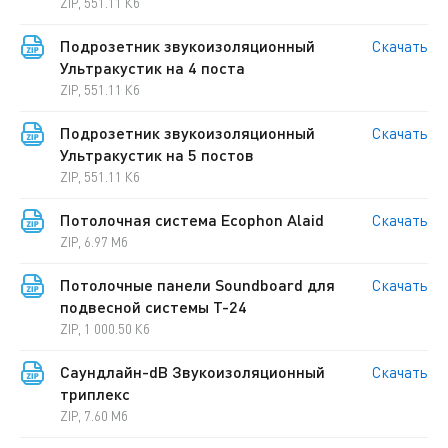
ZIP, 551.11 Кб
Подрозетник звукоизоляционный
Скачать
Ультракустик на 4 поста
ZIP, 551.11 Кб
Подрозетник звукоизоляционный
Скачать
Ультракустик на 5 постов
ZIP, 551.11 Кб
Потолочная система Ecophon Alaid
Скачать
ZIP, 6.97 Мб
Потолочные панели Soundboard для
Скачать
подвесной системы T-24
ZIP, 1 000.50 Кб
Саундлайн-dB Звукоизоляционный
Скачать
триплекс
ZIP, 7.60 Мб