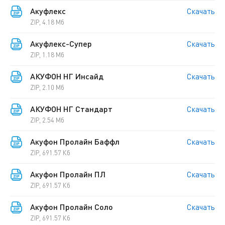
Акуфлекс
Скачать
ZIP, 4.18 Мб
Акуфлекс-Супер
Скачать
ZIP, 1.18 Мб
АКУФОН НГ Инсайд
Скачать
ZIP, 2.10 Мб
АКУФОН НГ Стандарт
Скачать
ZIP, 2.54 Мб
Акуфон Пролайн Баффл
Скачать
ZIP, 691.57 Кб
Акуфон Пролайн ПЛ
Скачать
ZIP, 691.57 Кб
Акуфон Пролайн Соло
Скачать
ZIP, 691.57 Кб