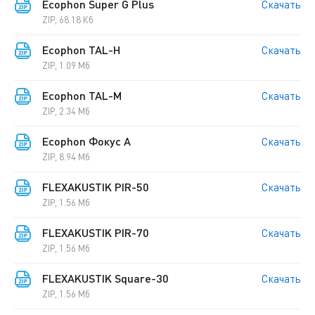
Ecophon Super G Plus
Скачать
ZIP, 68.18 Кб
Ecophon TAL-H
Скачать
ZIP, 1.09 Мб
Ecophon TAL-M
Скачать
ZIP, 2.34 Мб
Ecophon Фокус A
Скачать
ZIP, 8.94 Мб
FLEXAKUSTIK PIR-50
Скачать
ZIP, 1.56 Мб
FLEXAKUSTIK PIR-70
Скачать
ZIP, 1.56 Мб
FLEXAKUSTIK Square-30
Скачать
ZIP, 1.56 Мб