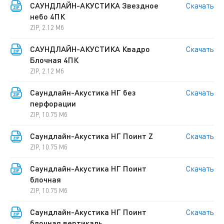
САУНДЛАЙН-АКУСТИКА Звездное
Скачать
небо 4ПК
ZIP, 2.12 Мб
САУНДЛАЙН-АКУСТИКА Квадро
Скачать
Блочная 4ПК
ZIP, 2.12 Мб
Саундлайн-Акустика НГ без
Скачать
перфорации
ZIP, 10.75 Мб
Саундлайн-Акустика НГ Поинт Z
Скачать
ZIP, 10.75 Мб
Саундлайн-Акустика НГ Поинт
Скачать
блочная
ZIP, 10.75 Мб
Саундлайн-Акустика НГ Поинт
Скачать
блочная вертикаль