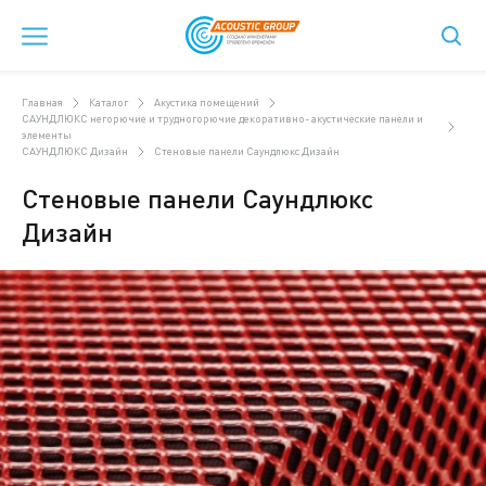
Главная
Каталог
Акустика помещений
САУНДЛЮКС негорючие и трудногорючие декоративно- акустические панели и
элементы
САУНДЛЮКС Дизайн
Стеновые панели Саундлюкс Дизайн
Стеновые панели Саундлюкс
Дизайн