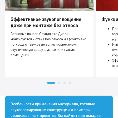
Эффективное звукопоглощение
Функци
даже при монтаже без относа
Пан
Стеновые панели Саундлюкс Дизайн
гор
монтируются к стене без относа и эффективно
мат
поглощают звуковые волны корректируя
Име
акустическую среду шумных или гулких
отл
помещений.
кор
Эфф
при
Особенности применения материала, готовые
звукоизолирующие конструкции и примеры
реализованных проектов Вы найдете во вкладке