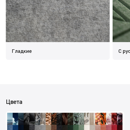
Гладкие
С ру
Цвета