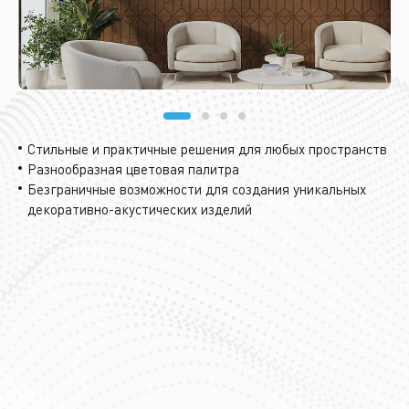
Э
Стильные и практичные решения для любых пространств
Разнообразная цветовая палитра
Безграничные возможности для создания уникальных
Ис
декоративно-акустических изделий
во
бу
Н
п
Б
П
* 
пл
пр
вол
ги