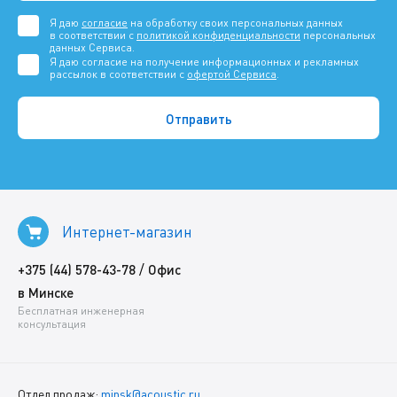
Я даю
согласие
на обработку своих персональных данных
в соответствии с
политикой конфиденциальности
персональных
данных Сервиса.
Я даю согласие на получение информационных и рекламных
рассылок в соответствии с
офертой Сервиса
.
Интернет-магазин
/
+375 (44) 578-43-78
Офис
в Минске
Бесплатная инженерная
консультация
Отдел продаж:
minsk@acoustic.ru