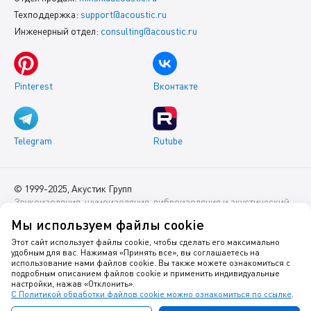
Техподдержка:
support@acoustic.ru
Инженерный отдел:
consulting@acoustic.ru
Pinterest
Вконтакте
Telegram
Rutube
© 1999-2025, Акустик Групп
Звукоизоляция, шумоизоляция, виброизоляция и акустический
комфорт помещений
Мы используем файлы cookie
Данный интернет-сайт носит исключительно информационный
Этот сайт использует файлы cookie, чтобы сделать его максимально
удобным для вас. Нажимая «Принять все», вы соглашаетесь на
характер и ни при каких условиях не является публичной
использование нами файлов cookie. Вы также можете ознакомиться с
офертой.
подробным описанием файлов cookie и применить индивидуальные
настройки, нажав «Отклонить».
С Политикой обработки файлов cookie можно ознакомиться по ссылке
.
Политика оператора в отношении обработки персональных