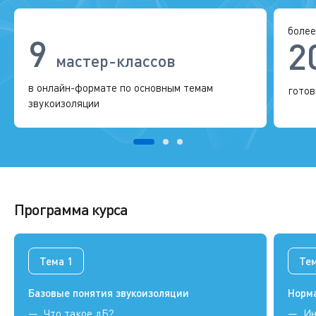
более
9
2
мастер-классов
в онлайн-формате по основным темам
готов
звукоизоляции
Программа курса
Тема 1
Тем
Базовые понятия звукоизоляции
Норм
Что такое дБ?
Ин