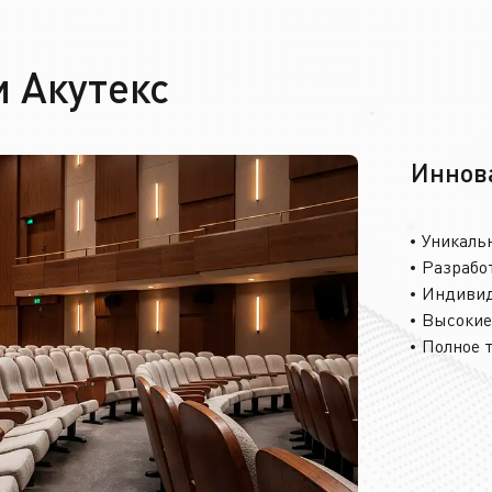
 Акутекс
Иннов
Уникаль
Разработ
Индивид
Высокие
Полное 