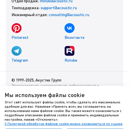
Отдел продаж:
minsk@acoustic.ru
Техподдержка:
support@acoustic.ru
Инженерный отдел:
consulting@acoustic.ru
Pinterest
Вконтакте
Telegram
Rutube
© 1999-2025, Акустик Групп
Звукоизоляция, шумоизоляция, виброизоляция и
акустический комфорт помещений
Мы используем файлы cookie
Данный интернет-сайт носит исключительно
Этот сайт использует файлы cookie, чтобы сделать его максимально
удобным для вас. Нажимая «Принять все», вы соглашаетесь на
информационный характер и ни при каких условиях не
использование нами файлов cookie. Вы также можете ознакомиться с
является публичной офертой.
подробным описанием файлов cookie и применить индивидуальные
настройки, нажав «Отклонить».
С Политикой обработки файлов cookie можно ознакомиться по ссылке
.
Политика оператора в отношении обработки