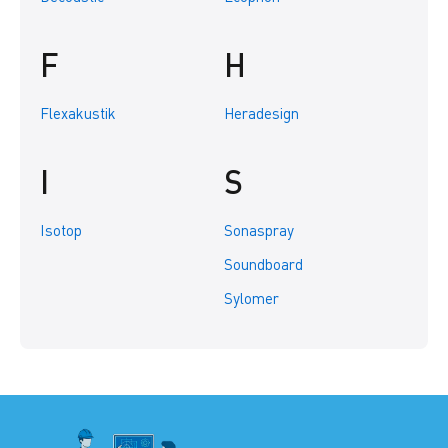
F
H
Flexakustik
Heradesign
I
S
Isotop
Sonaspray
Soundboard
Sylomer