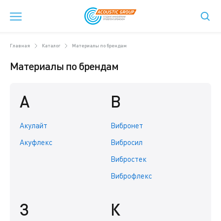
Главная
Каталог
Материалы по брендам
Материалы по брендам
А
В
Акулайт
Вибронет
Акуфлекс
Вибросил
Вибростек
Виброфлекс
З
К