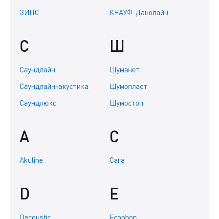
ЗИПС
КНАУФ-Данолайн
С
Ш
Саундлайн
Шуманет
Саундлайн-акустика
Шумопласт
Саундлюкс
Шумостоп
A
C
Akuline
Cara
D
E
Decoustic
Ecophon