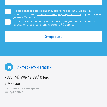
Я даю
согласие
на обработку своих персональных данных
в соответствии с
политикой конфиденциальности
персональных
данных Сервиса.
Я даю согласие на получение информационных и рекламных
рассылок в соответствии с
офертой Сервиса
.
Интернет-магазин
/
+375 (44) 578-43-78
Офис
в Минске
Бесплатная инженерная
консультация