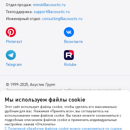
Отдел продаж:
minsk@acoustic.ru
Техподдержка:
support@acoustic.ru
Инженерный отдел:
consulting@acoustic.ru
Pinterest
Вконтакте
Telegram
Rutube
© 1999-2025, Акустик Групп
Звукоизоляция, шумоизоляция, виброизоляция и акустический
комфорт помещений
Мы используем файлы cookie
Данный интернет-сайт носит исключительно информационный
Этот сайт использует файлы cookie, чтобы сделать его максимально
удобным для вас. Нажимая «Принять все», вы соглашаетесь на
характер и ни при каких условиях не является публичной
использование нами файлов cookie. Вы также можете ознакомиться с
офертой.
подробным описанием файлов cookie и применить индивидуальные
настройки, нажав «Отклонить».
С Политикой обработки файлов cookie можно ознакомиться по ссылке
.