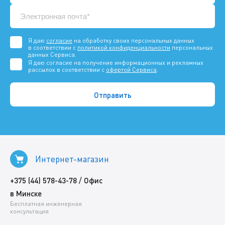
Я даю
согласие
на обработку своих персональных данных
в соответствии с
политикой конфиденциальности
персональных
данных Сервиса.
Я даю согласие на получение информационных и рекламных
рассылок в соответствии с
офертой Сервиса
.
Интернет-магазин
/
+375 (44) 578-43-78
Офис
в Минске
Бесплатная инженерная
консультация