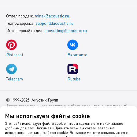
Отдел продаж:
minsk@acoustic.ru
Техподдержка:
support@acoustic.ru
Инженерный отдел:
consulting@acoustic.ru
Pinterest
Вконтакте
Telegram
Rutube
© 1999-2025, Акустик Групп
Звукоизоляция, шумоизоляция, виброизоляция и акустический
комфорт помещений
Мы используем файлы cookie
Данный интернет-сайт носит исключительно информационный
Этот сайт использует файлы cookie, чтобы сделать его максимально
удобным для вас. Нажимая «Принять все», вы соглашаетесь на
характер и ни при каких условиях не является публичной
использование нами файлов cookie. Вы также можете ознакомиться с
офертой.