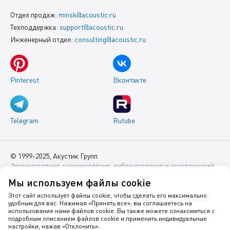
Отдел продаж:
minsk@acoustic.ru
Техподдержка:
support@acoustic.ru
Инженерный отдел:
consulting@acoustic.ru
Pinterest
Вконтакте
Telegram
Rutube
© 1999-2025, Акустик Групп
Звукоизоляция, шумоизоляция, виброизоляция и акустический
комфорт помещений
Мы используем файлы cookie
Данный интернет-сайт носит исключительно информационный
Этот сайт использует файлы cookie, чтобы сделать его максимально
удобным для вас. Нажимая «Принять все», вы соглашаетесь на
характер и ни при каких условиях не является публичной
использование нами файлов cookie. Вы также можете ознакомиться с
офертой.
подробным описанием файлов cookie и применить индивидуальные
настройки, нажав «Отклонить».