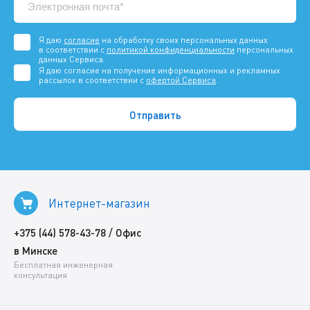
Я даю
согласие
на обработку своих персональных данных
в соответствии с
политикой конфиденциальности
персональных
данных Сервиса.
Я даю согласие на получение информационных и рекламных
рассылок в соответствии с
офертой Сервиса
.
Интернет-магазин
/
+375 (44) 578-43-78
Офис
в Минске
Бесплатная инженерная
консультация