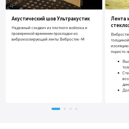
Акустический шов Ультракустик
Лента 
стекло
Надежный сэндвич из плотного войлока и
проверенной временем прокладки из
Вибросте
виброизолирующей ленты Вибростек-М
толщиной 
изоляцию 
пористо-в
Выс
то
Ста
воз
дин
Дол