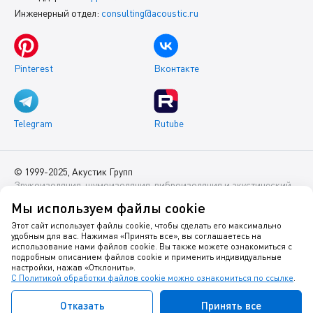
Инженерный отдел:
consulting@acoustic.ru
Pinterest
Вконтакте
Telegram
Rutube
© 1999-2025, Акустик Групп
Звукоизоляция, шумоизоляция, виброизоляция и акустический
комфорт помещений
Мы используем файлы cookie
Данный интернет-сайт носит исключительно информационный
Этот сайт использует файлы cookie, чтобы сделать его максимально
удобным для вас. Нажимая «Принять все», вы соглашаетесь на
характер и ни при каких условиях не является публичной
использование нами файлов cookie. Вы также можете ознакомиться с
офертой.
подробным описанием файлов cookie и применить индивидуальные
настройки, нажав «Отклонить».
С Политикой обработки файлов cookie можно ознакомиться по ссылке
.
Политика оператора в отношении обработки персональных
данных
Отказать
Принять все