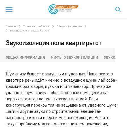
Главная
Типовые проблемы
Общая информация
Снижение шума от соседей снизу
Звукоизоляция пола квартиры от
соседей снизу
ОБЩАЯ ИНФОРМАЦИЯ
МИФЫ О ЗВУКОИЗОЛЯЦИИ
ЗВУКОИЗОЛ
Шум снизу бывает воздушным и ударным. Чаще всего в
квартире речь идёт именно о воздушном шуме: лай собак,
громкие разговоры, музыка или телевизор. Пример же
ударного шума снизу – общественные помещения на
первых этажах, где пол выложен плиткой. Если
конструкция перекрытия не защищена от ударного шума,
шаги и другие звуки по строительным элементам
распространяются вверх и мешают жильцам. Решить
такую проблему можно только в нижнем помещении,