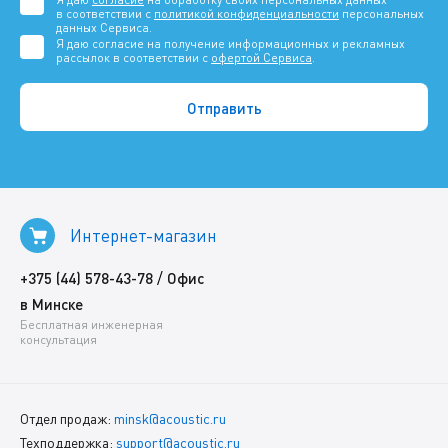
в соответствии с
политикой конфиденциальности
персональных
данных Сервиса.
Я даю согласие на получение информационных и рекламных
рассылок в соответствии с
офертой Сервиса
.
Интернет-магазин
/
+375 (44) 578-43-78
Офис
в Минске
Бесплатная инженерная
консультация
Отдел продаж:
minsk@acoustic.ru
Техподдержка:
support@acoustic.ru