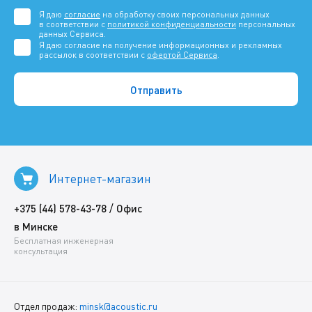
Я даю
согласие
на обработку своих персональных данных
в соответствии с
политикой конфиденциальности
персональных
данных Сервиса.
Я даю согласие на получение информационных и рекламных
рассылок в соответствии с
офертой Сервиса
.
Интернет-магазин
/
+375 (44) 578-43-78
Офис
в Минске
Бесплатная инженерная
консультация
Отдел продаж:
minsk@acoustic.ru