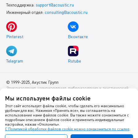
Техподдержка:
support@acoustic.ru
Инженерный отдел:
consulting@acoustic.ru
Pinterest
Вконтакте
Telegram
Rutube
© 1999-2025, Акустик Групп
Звукоизоляция, шумоизоляция, виброизоляция и акустический
комфорт помещений
Мы используем файлы cookie
Данный интернет-сайт носит исключительно информационный
Этот сайт использует файлы cookie, чтобы сделать его максимально
удобным для вас. Нажимая «Принять все», вы соглашаетесь на
характер и ни при каких условиях не является публичной
использование нами файлов cookie. Вы также можете ознакомиться с
офертой.
подробным описанием файлов cookie и применить индивидуальные
настройки, нажав «Отклонить».
С Политикой обработки файлов cookie можно ознакомиться по ссылке
.
Политика оператора в отношении обработки персональных
данных