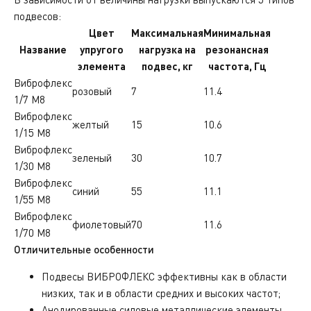
подвесов:
Цвет
Максимальная
Минимальная
Название
упругого
нагрузка на
резонансная
элемента
подвес, кг
частота, Гц
Виброфлекс
розовый
7
11.4
1/7 М8
Виброфлекс
желтый
15
10.6
1/15 М8
Виброфлекс
зеленый
30
10.7
1/30 М8
Виброфлекс
синий
55
11.1
1/55 М8
Виброфлекс
фиолетовый
70
11.6
1/70 М8
Отличительные особенности
Подвесы ВИБРОФЛЕКС эффективны как в области
низких, так и в области средних и высоких частот;
Анодированные силовые металлические элементы