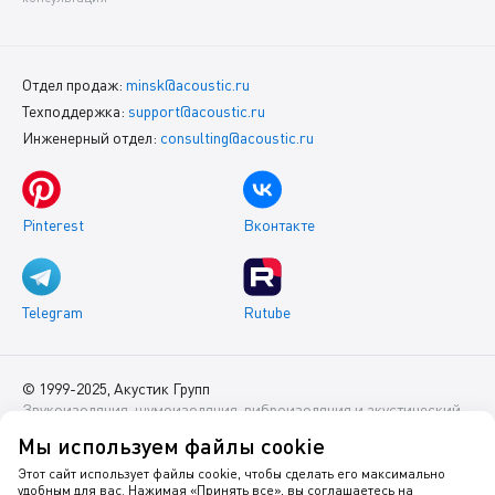
Отдел продаж:
minsk@acoustic.ru
Техподдержка:
support@acoustic.ru
Инженерный отдел:
consulting@acoustic.ru
Pinterest
Вконтакте
Telegram
Rutube
© 1999-2025, Акустик Групп
Звукоизоляция, шумоизоляция, виброизоляция и акустический
комфорт помещений
Мы используем файлы cookie
Данный интернет-сайт носит исключительно информационный
Этот сайт использует файлы cookie, чтобы сделать его максимально
удобным для вас. Нажимая «Принять все», вы соглашаетесь на
характер и ни при каких условиях не является публичной