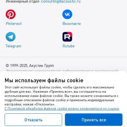
Инженерный отдел:
consulting@acoustic.ru
Pinterest
Вконтакте
Telegram
Rutube
© 1999-2025, Акустик Групп
Звукоизоляция, шумоизоляция, виброизоляция и акустический
комфорт помещений
Мы используем файлы cookie
Данный интернет-сайт носит исключительно информационный
Этот сайт использует файлы cookie, чтобы сделать его максимально
удобным для вас. Нажимая «Принять все», вы соглашаетесь на
характер и ни при каких условиях не является публичной
использование нами файлов cookie. Вы также можете ознакомиться с
офертой.
подробным описанием файлов cookie и применить индивидуальные
настройки, нажав «Отклонить».
С Политикой обработки файлов cookie можно ознакомиться по ссылке
.
Политика оператора в отношении обработки персональных
данных
Отказать
Принять все
Политика в отношении куки-файлов