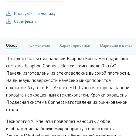
Инструкция по монтажу
Сертификаты
Обзор
Применение
Характеристики
Вариации и цены
Потолок состоит из панелей Ecophon Focus Е и подвесной
системы Ecophon Connect. Вес системы около 3 кг/м².
Панели изготовлены из стекловолокна высокой плотности.
На лицевую поверхность нанесено микропористое
покрытие Акутекс-FT (Akutex-FT). Тыльная сторона панели
покрыта неокрашенным стеклохолстом. Кромки окрашены.
Подвесная система Connect изготовлена из оцинкованной
стали.
Технология УФ-печати позволяет наносить любое
изображение на белую микропористую поверхность
Акутекс (Аkutex) в сочетании с бюджетной
стоимостью