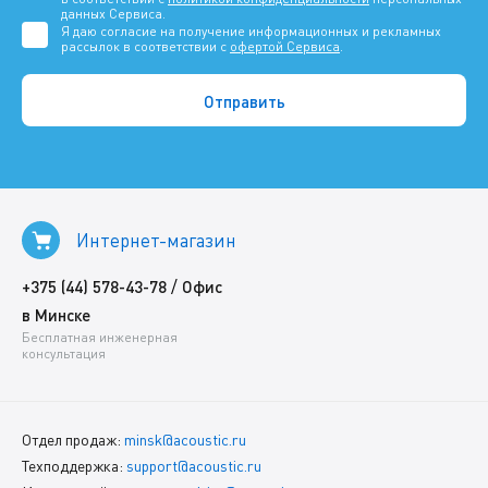
данных Сервиса.
Я даю согласие на получение информационных и рекламных
рассылок в соответствии с
офертой Сервиса
.
Интернет-магазин
/
+375 (44) 578-43-78
Офис
в Минске
Бесплатная инженерная
консультация
Отдел продаж:
minsk@acoustic.ru
Техподдержка:
support@acoustic.ru