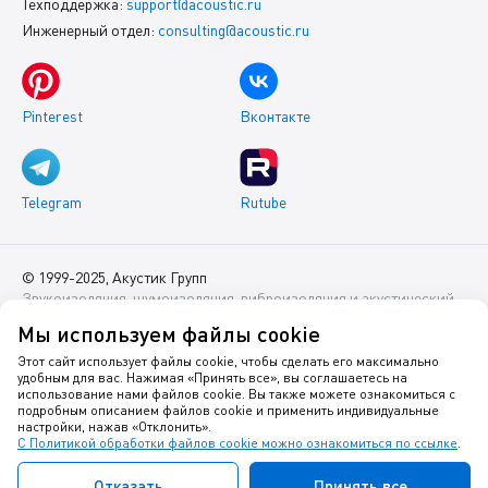
Техподдержка:
support@acoustic.ru
Инженерный отдел:
consulting@acoustic.ru
Pinterest
Вконтакте
Telegram
Rutube
© 1999-2025, Акустик Групп
Звукоизоляция, шумоизоляция, виброизоляция и акустический
комфорт помещений
Мы используем файлы cookie
Данный интернет-сайт носит исключительно информационный
Этот сайт использует файлы cookie, чтобы сделать его максимально
удобным для вас. Нажимая «Принять все», вы соглашаетесь на
характер и ни при каких условиях не является публичной
использование нами файлов cookie. Вы также можете ознакомиться с
офертой.
подробным описанием файлов cookie и применить индивидуальные
настройки, нажав «Отклонить».
С Политикой обработки файлов cookie можно ознакомиться по ссылке
.
Политика оператора в отношении обработки персональных
данных
Отказать
Принять все