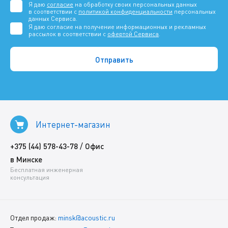
Я даю
согласие
на обработку своих персональных данных
в соответствии с
политикой конфиденциальности
персональных
данных Сервиса.
Я даю согласие на получение информационных и рекламных
рассылок в соответствии с
офертой Сервиса
.
Интернет-магазин
/
+375 (44) 578-43-78
Офис
в Минске
Бесплатная инженерная
консультация
Отдел продаж:
minsk@acoustic.ru