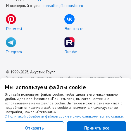
Инженерный отдел:
consulting@acoustic.ru
Pinterest
Вконтакте
Telegram
Rutube
© 1999-2025, Акустик Групп
Звукоизоляция, шумоизоляция, виброизоляция и акустический
комфорт помещений
Мы используем файлы cookie
Данный интернет-сайт носит исключительно информационный
Этот сайт использует файлы cookie, чтобы сделать его максимально
удобным для вас. Нажимая «Принять все», вы соглашаетесь на
характер и ни при каких условиях не является публичной
использование нами файлов cookie. Вы также можете ознакомиться с
офертой.
подробным описанием файлов cookie и применить индивидуальные
настройки, нажав «Отклонить».
С Политикой обработки файлов cookie можно ознакомиться по ссылке
.
Политика оператора в отношении обработки персональных
данных
Отказать
Принять все