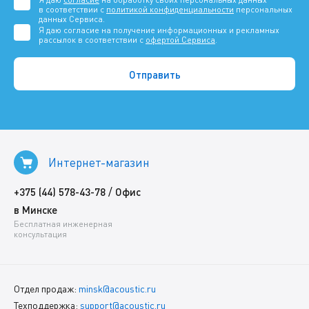
в соответствии с
политикой конфиденциальности
персональных
данных Сервиса.
Я даю согласие на получение информационных и рекламных
рассылок в соответствии с
офертой Сервиса
.
Интернет-магазин
/
+375 (44) 578-43-78
Офис
в Минске
Бесплатная инженерная
консультация
Отдел продаж:
minsk@acoustic.ru
Техподдержка:
support@acoustic.ru