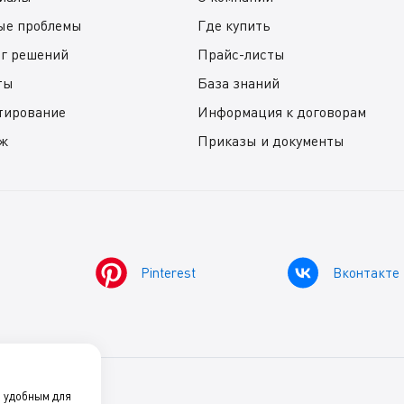
ые проблемы
Где купить
ог решений
Прайс-листы
ты
База знаний
тирование
Информация к договорам
ж
Приказы и документы
Pinterest
Вконтакте
о удобным для