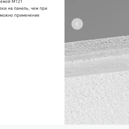
хемой M121
ки на панель, чем при
зможно применение