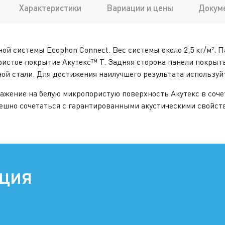
Характеристики
Вариации и цены
Докум
ной системы Ecophon Connect. Вес системы около 2,5 кг/м².
ристое покрытие Акутекс™ T. Задняя сторона панели покрыт
ой стали. Для достижения наилучшего результата используй
ражение на белую микропористую поверхность Акутекс в соч
ешно сочетаться с гарантированными акустическими свойств
ация