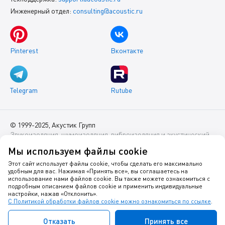
Инженерный отдел:
consulting@acoustic.ru
Pinterest
Вконтакте
Telegram
Rutube
© 1999-2025, Акустик Групп
Звукоизоляция, шумоизоляция, виброизоляция и акустический
комфорт помещений
Мы используем файлы cookie
Данный интернет-сайт носит исключительно информационный
Этот сайт использует файлы cookie, чтобы сделать его максимально
удобным для вас. Нажимая «Принять все», вы соглашаетесь на
характер и ни при каких условиях не является публичной
использование нами файлов cookie. Вы также можете ознакомиться с
офертой.
подробным описанием файлов cookie и применить индивидуальные
настройки, нажав «Отклонить».
С Политикой обработки файлов cookie можно ознакомиться по ссылке
.
Политика оператора в отношении обработки персональных
данных
Отказать
Принять все