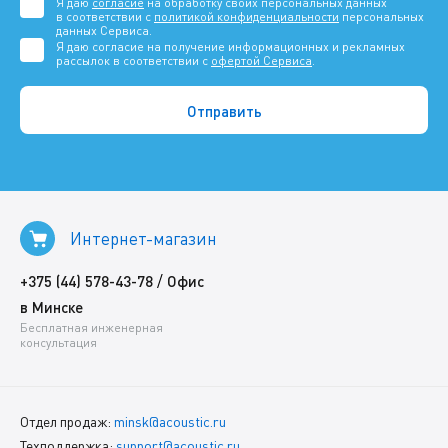
Я даю
согласие
на обработку своих персональных данных
в соответствии с
политикой конфиденциальности
персональных
данных Сервиса.
Я даю согласие на получение информационных и рекламных
рассылок в соответствии с
офертой Сервиса
.
Интернет-магазин
/
+375 (44) 578-43-78
Офис
в Минске
Бесплатная инженерная
консультация
Отдел продаж:
minsk@acoustic.ru
Техподдержка:
support@acoustic.ru