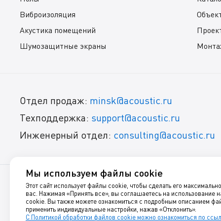
Виброизоляция
Объек
Акустика помещений
Проек
Шумозащитные экраны
Монта
Отдел продаж:
minsk@acoustic.ru
Техподдержка:
support@acoustic.ru
Инженерный отдел:
consulting@acoustic.ru
Мы используем файлы cookie
Этот сайт использует файлы cookie, чтобы сделать его максимальн
© 1999-2025, Акустик Групп
вас. Нажимая «Принять все», вы соглашаетесь на использование 
cookie. Вы также можете ознакомиться с подробным описанием фай
Звукоизоляция, шумоизоляция, виброизоляция и акустиче
применить индивидуальные настройки, нажав «Отклонить».
С Политикой обработки файлов cookie можно ознакомиться по ссы