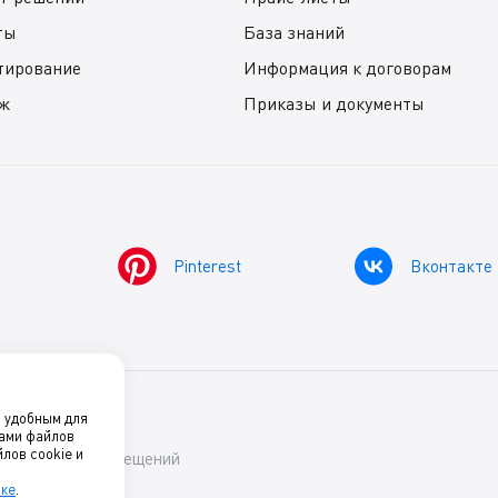
ты
База знаний
тирование
Информация к договорам
ж
Приказы и документы
Pinterest
Вконтакте
о удобным для
нами файлов
лов cookie и
ский комфорт помещений
лке
.