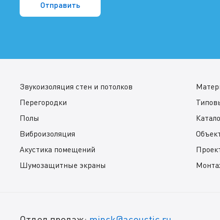
Звукоизоляция стен и потолков
Матер
Перегородки
Типов
Полы
Катал
Виброизоляция
Объек
Акустика помещений
Проек
Шумозащитные экраны
Монта
Отдел продаж:
minsk@acoustic.ru