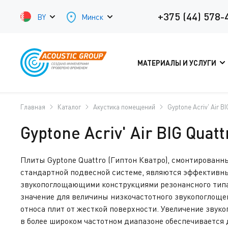
+375 (44) 578-
BY
Минск
МАТЕРИАЛЫ И УСЛУГИ
Главная
Каталог
Акустика помещений
Gyptone Acriv' Air B
Gyptone Acriv' Air BIG Quatt
Плиты Gyptone Quattro (Гиптон Кватро), смонтированны
стандартной подвесной системе, являются эффективн
звукопоглощающими конструкциями резонансного тип
значение для величины низкочастотного звукопоглоще
относа плит от жесткой поверхности. Увеличение зву
в более широком частотном диапазоне обеспечивается