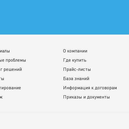
иалы
О компании
ые проблемы
Где купить
ог решений
Прайс-листы
ты
База знаний
тирование
Информация к договорам
ж
Приказы и документы