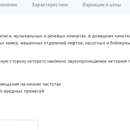
менение
Характеристики
Вариации и цены
аписи, музыкальных и речевых комнатах, в домашних киноте
х камер, машинных отделений лифтов, насосных и бойлерны
ную сторону которого наклеено звукопроницаемое нетканое 
мещения на низких частотах
70% вредных примесей