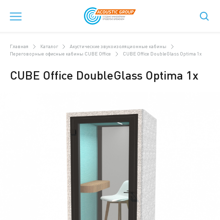
Главная
Каталог
Акустические звукоизоляционные кабины
Переговорные офисные кабины CUBE Office
CUBE Office DoubleGlass Optima 1x
CUBE Office DoubleGlass Optima 1x