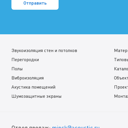
Звукоизоляция стен и потолков
Матер
Перегородки
Типов
Полы
Катал
Виброизоляция
Объек
Акустика помещений
Проек
Шумозащитные экраны
Монта
Отдел продаж:
minsk@acoustic.ru