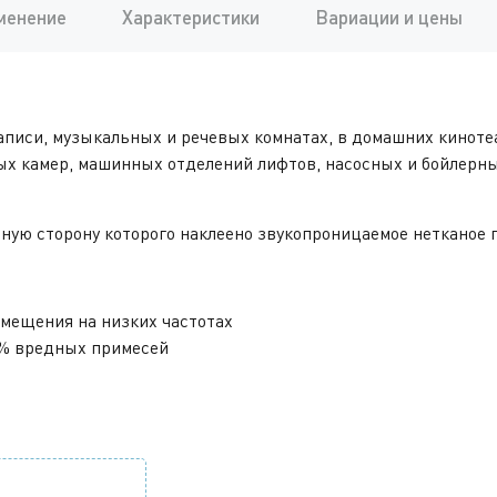
менение
Характеристики
Вариации и цены
аписи, музыкальных и речевых комнатах, в домашних киноте
х камер, машинных отделений лифтов, насосных и бойлерны
ную сторону которого наклеено звукопроницаемое нетканое 
мещения на низких частотах
70% вредных примесей