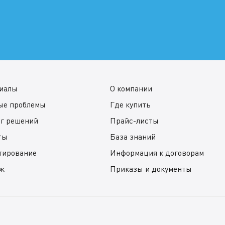
иалы
О компании
ые проблемы
Где купить
ог решений
Прайс-листы
ты
База знаний
тирование
Информация к договорам
ж
Приказы и документы