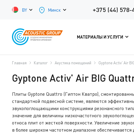
+375 (44) 578-
BY
Минск
МАТЕРИАЛЫ И УСЛУГИ
Главная
Каталог
Акустика помещений
Gyptone Activ' Air BI
Gyptone Activ' Air BIG Quatt
Плиты Gyptone Quattro (Гиптон Кватро), смонтированны
стандартной подвесной системе, являются эффективн
звукопоглощающими конструкциями резонансного тип
значение для величины низкочастотного звукопоглоще
относа плит от жесткой поверхности. Увеличение зву
в более широком частотном диапазоне обеспечивается