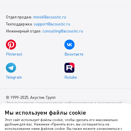
Отдел продаж:
minsk@acoustic.ru
Техподдержка:
support@acoustic.ru
Инженерный отдел:
consulting@acoustic.ru
Pinterest
Вконтакте
Telegram
Rutube
© 1999-2025, Акустик Групп
Звукоизоляция, шумоизоляция, виброизоляция и акустический
комфорт помещений
Мы используем файлы cookie
Данный интернет-сайт носит исключительно информационный
Этот сайт использует файлы cookie, чтобы сделать его максимально
удобным для вас. Нажимая «Принять все», вы соглашаетесь на
характер и ни при каких условиях не является публичной
использование нами файлов cookie. Вы также можете ознакомиться с
офертой.