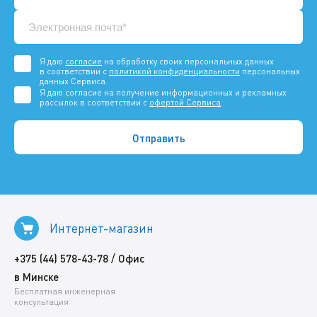
Я даю
согласие
на обработку своих персональных данных
в соответствии с
политикой конфиденциальности
персональных
данных Сервиса.
Я даю согласие на получение информационных и рекламных
рассылок в соответствии с
офертой Сервиса
.
Интернет-магазин
/
+375 (44) 578-43-78
Офис
в Минске
Бесплатная инженерная
консультация