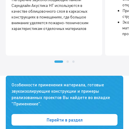
отк
Саундлайн Акустика НГ используются в
При
качестве облицовочного слоя в каркасных
стр
конструкциях в помещениях, где большое
Эко
внимание уделяется пожарно-техническим
мат
характеристикам отделочных материалов
про
Особенности применения материала, готовые
звукоизолирующие конструкции и примеры
реализованных проектов Вы найдете во вкладке
"Применение".
Перейти в раздел