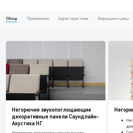
Обзор
Применение
Характеристики
Вариации и цены
Негорючие звукопоглощающие
Негорю
декоративные панели Саундлайн-
Нег
Акустика НГ
даж
Спо
Негорючие звукопоглощающие панели