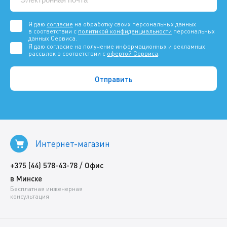
Я даю
согласие
на обработку своих персональных данных
в соответствии с
политикой конфиденциальности
персональных
данных Сервиса.
Я даю согласие на получение информационных и рекламных
рассылок в соответствии с
офертой Сервиса
.
Интернет-магазин
/
+375 (44) 578-43-78
Офис
в Минске
Бесплатная инженерная
консультация