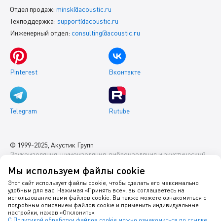
Отдел продаж:
minsk@acoustic.ru
Техподдержка:
support@acoustic.ru
Инженерный отдел:
consulting@acoustic.ru
Pinterest
Вконтакте
Telegram
Rutube
© 1999-2025, Акустик Групп
Звукоизоляция, шумоизоляция, виброизоляция и акустический
комфорт помещений
Мы используем файлы cookie
Данный интернет-сайт носит исключительно информационный
Этот сайт использует файлы cookie, чтобы сделать его максимально
удобным для вас. Нажимая «Принять все», вы соглашаетесь на
характер и ни при каких условиях не является публичной
использование нами файлов cookie. Вы также можете ознакомиться с
офертой.
подробным описанием файлов cookie и применить индивидуальные
настройки, нажав «Отклонить».
С Политикой обработки файлов cookie можно ознакомиться по ссылке
.