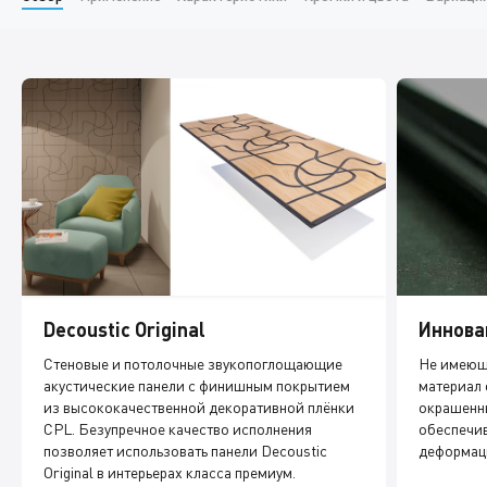
Decoustic Original
Иннова
Стеновые и потолочные звукопоглощающие
Не имеющ
акустические панели с финишным покрытием
материал 
из высококачественной декоративной плёнки
окрашенны
CPL. Безупречное качество исполнения
обеспечив
позволяет использовать панели Decoustic
деформац
Original в интерьерах класса премиум.