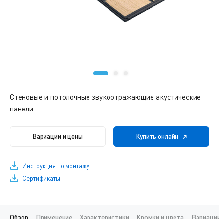
Стеновые и потолочные звукоотражающие акустические
панели
Вариации и цены
Купить онлайн
Инструкция по монтажу
Сертификаты
Обзор
Применение
Характеристики
Кромки и цвета
Вариации