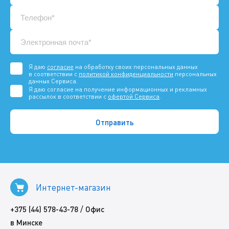
Я даю
согласие
на обработку своих персональных данных
в соответствии с
политикой конфиденциальности
персональных
данных Сервиса.
Я даю согласие на получение информационных и рекламных
рассылок в соответствии с
офертой Сервиса
.
Интернет-магазин
/
+375 (44) 578-43-78
Офис
в Минске