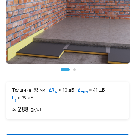
Толщина:
93 мм
ΔR
≈
10 дБ
ΔL
≈
41 дБ
w
nw
L
≈
39 дБ
y
≈ 288
Br/м²