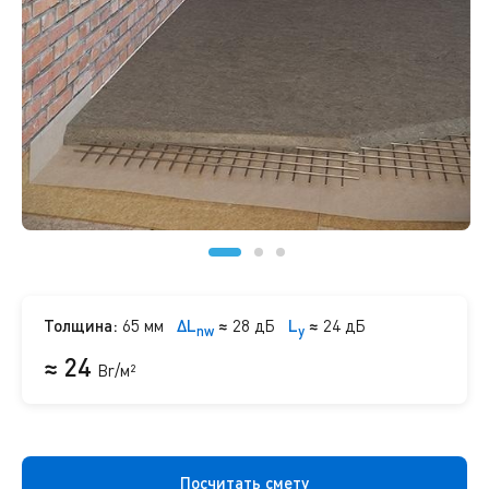
Толщина:
65 мм
ΔL
≈
28 дБ
L
≈
24 дБ
nw
y
≈ 24
Br/м²
Посчитать смету