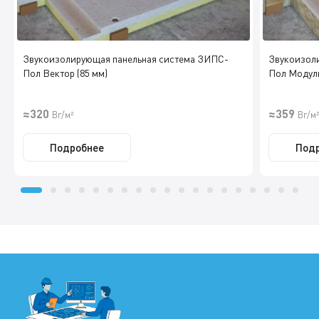
Звукоизолирующая панельная система ЗИПС-
Звукоизол
Пол Вектор (85 мм)
Пол Модуль
≈320
≈359
Br/м²
Br/м²
Подробнее
Под