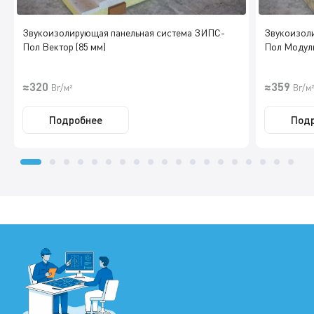
Звукоизолирующая панельная система ЗИПС-
Звукоизол
Пол Вектор (85 мм)
Пол Модуль
≈320
≈359
Br/м²
Br/м²
Подробнее
Под