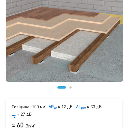
Толщина:
100 мм
ΔR
≈
12 дБ
ΔL
≈
33 дБ
w
nw
L
≈
27 дБ
y
≈ 60
Br/м²