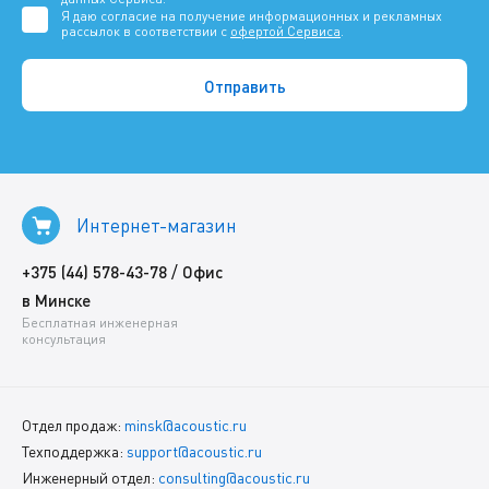
Я даю согласие на получение информационных и рекламных
рассылок в соответствии с
офертой Сервиса
.
Интернет-магазин
/
+375 (44) 578-43-78
Офис
в Минске
Бесплатная инженерная
консультация
Отдел продаж:
minsk@acoustic.ru
Техподдержка:
support@acoustic.ru
Инженерный отдел:
consulting@acoustic.ru