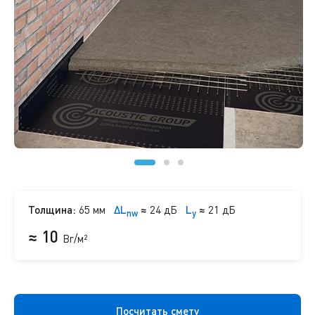
Толщина:
65 мм
ΔL
≈
24 дБ
L
≈
21 дБ
nw
y
≈ 10
Br/м²
Посчитать смету