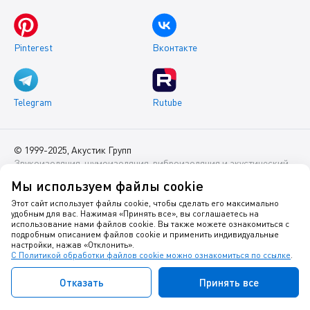
Pinterest
Вконтакте
Telegram
Rutube
© 1999-2025, Акустик Групп
Звукоизоляция, шумоизоляция, виброизоляция и акустический
комфорт помещений
Мы используем файлы cookie
Данный интернет-сайт носит исключительно информационный
Этот сайт использует файлы cookie, чтобы сделать его максимально
удобным для вас. Нажимая «Принять все», вы соглашаетесь на
характер и ни при каких условиях не является публичной
использование нами файлов cookie. Вы также можете ознакомиться с
офертой.
подробным описанием файлов cookie и применить индивидуальные
настройки, нажав «Отклонить».
С Политикой обработки файлов cookie можно ознакомиться по ссылке
.
Политика оператора в отношении обработки персональных
данных
Отказать
Принять все
Политика в отношении куки-файлов