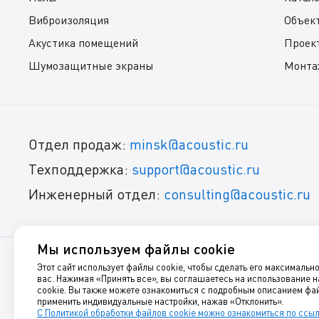
Виброизоляция
Объек
Акустика помещений
Проек
Шумозащитные экраны
Монта
Отдел продаж:
minsk@acoustic.ru
Техподдержка:
support@acoustic.ru
Инженерный отдел:
consulting@acoustic.ru
Мы используем файлы cookie
Этот сайт использует файлы cookie, чтобы сделать его максимальн
© 1999-2025, Акустик Групп
вас. Нажимая «Принять все», вы соглашаетесь на использование 
cookie. Вы также можете ознакомиться с подробным описанием фай
Звукоизоляция, шумоизоляция, виброизоляция и акустиче
применить индивидуальные настройки, нажав «Отклонить».
С Политикой обработки файлов cookie можно ознакомиться по ссы