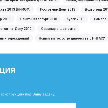
ква 2013 (НИИСФ)
Ростов-на-Дону 2013
Волгоград 20
р 2010
Санкт-Петербург 2010
Курск 2010
Самара 
остов-на-Дону 2010
Семинар в шоу-руме
льных учреждения!
Новый виток сотрудничества с ННГАСУ
ация
 конструкцию под Вашу задачу.