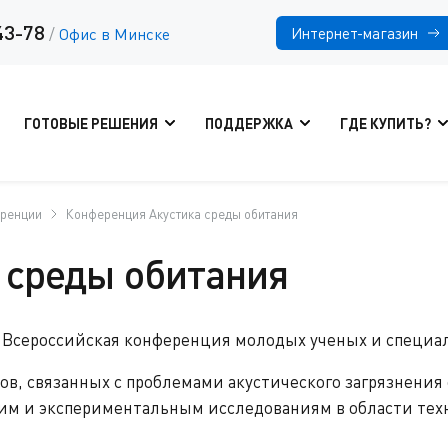
43-78
Интернет-магазин
/
Офис в Минске
ГОТОВЫЕ РЕШЕНИЯ
ПОДДЕРЖКА
ГДЕ КУПИТЬ?
еренции
Конференция Акустика среды обитания
 среды обитания
 IV Всероссийская конференция молодых ученых и специа
в, связанных с проблемами акустического загрязнени
ким и экспериментальным исследованиям в области тех