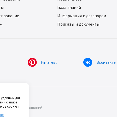
ты
База знаний
тирование
Информация к договорам
ж
Приказы и документы
Pinterest
Вконтакте
о удобным для
нами файлов
лов cookie и
ский комфорт помещений
лке
.