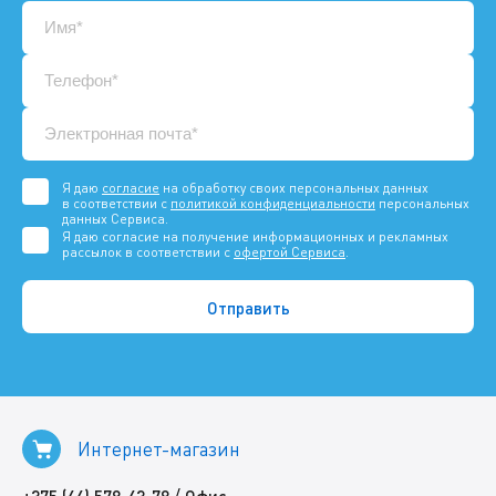
Я даю
согласие
на обработку своих персональных данных
в соответствии с
политикой конфиденциальности
персональных
данных Сервиса.
Я даю согласие на получение информационных и рекламных
рассылок в соответствии с
офертой Сервиса
.
Интернет-магазин
/
+375 (44) 578-43-78
Офис