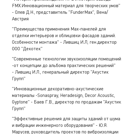
FMX.Инновационный материал для творческих умов"
- Олев Д.Н., представитель "FunderMax", Вена/
Австрия
"Преимущества применения Max-панелей для
отделки интерьеров и облицовки фасадов зданий.
Особенности монтажа" - Лившиц И.Л, ген.директор
ООО "Декотек"
"Современные технологии звукоизоляции помещений
-от концепции до альбома практических решений"
- Лившиц И.Л., генеральный директор "Акустик
Групп"
"Инновационные декоративно-акустические
материалы -Sonaspray, Heradesign, Decor Acoustic,
Gyptone" - Баев Г.В., директор по продажам "Акустик
Групп"
"Эффективные решения для защиты зданий от шума
и вибрации инженерного оборудования" - Ю.Я.
Марусев, руководитель проектов по виброизоляции