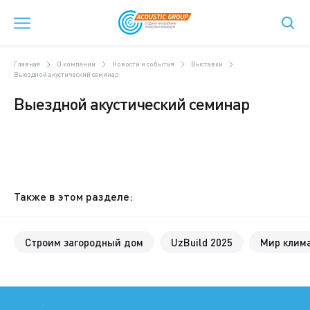
Главная
О компании
Новости и события
Выставки
Выездной акустический семинар
Выездной акустический семинар
Также в этом разделе:
Строим загородный дом
UzBuild 2025
Мир клима