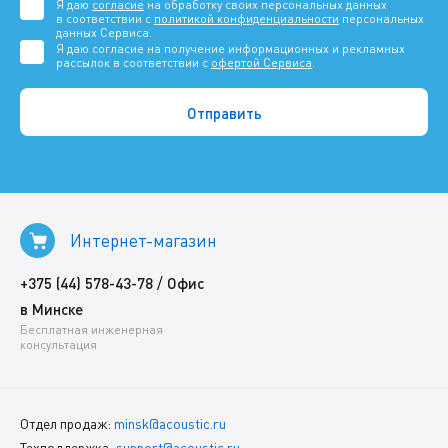
Я даю
согласие
на обработку своих персональных данных
в соответствии с
политикой конфиденциальности
персональных
данных Сервиса.
Я даю согласие на получение информационных и рекламных
рассылок в соответствии с
офертой Сервиса
.
Интернет-магазин
/
+375 (44) 578-43-78
Офис
в Минске
Бесплатная инженерная
консультация
Отдел продаж:
minsk@acoustic.ru
Техподдержка:
support@acoustic.ru