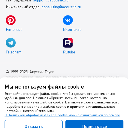
Инженерный отдел:
consulting@acoustic.ru
Pinterest
Вконтакте
Telegram
Rutube
© 1999-2025, Акустик Групп
Звукоизоляция, шумоизоляция, виброизоляция и акустический
комфорт помещений
Мы используем файлы cookie
Данный интернет-сайт носит исключительно информационный
Этот сайт использует файлы cookie, чтобы сделать его максимально
удобным для вас. Нажимая «Принять все», вы соглашаетесь на
характер и ни при каких условиях не является публичной
использование нами файлов cookie. Вы также можете ознакомиться с
офертой.
подробным описанием файлов cookie и применить индивидуальные
настройки, нажав «Отклонить».
С Политикой обработки файлов cookie можно ознакомиться по ссылке
.
Политика оператора в отношении обработки персональных
данных
Отказать
Принять все