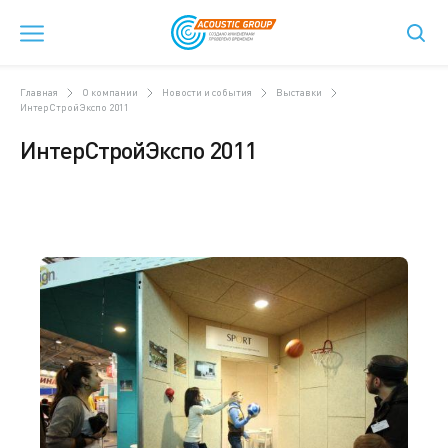
Главная
О компании
Новости и события
Выставки
ИнтерСтройЭкспо 2011
ИнтерСтройЭкспо 2011