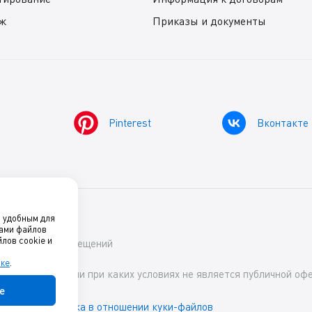
ж
Приказы и документы
Pinterest
Вконтакте
о удобным для
нами файлов
лов cookie и
ский комфорт помещений
лке
.
й характер и ни при каких условиях не является публичной офе
е
х данных
Политика в отношении куки-файлов