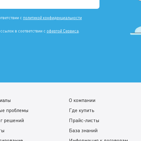
ответствии с
политикой конфиденциальности
ссылок в соответствии с
офертой Сервиса
.
иалы
О компании
ые проблемы
Где купить
ог решений
Прайс-листы
ты
База знаний
тирование
Информация к договорам