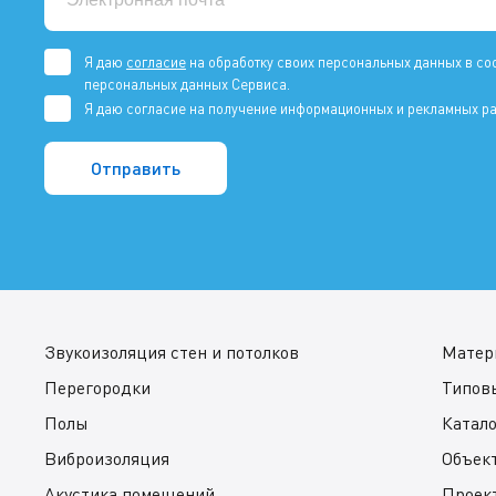
Я даю
согласие
на обработку своих персональных данных в со
персональных данных Сервиса.
Я даю согласие на получение информационных и рекламных ра
Звукоизоляция стен и потолков
Матер
Перегородки
Типов
Полы
Катал
Виброизоляция
Объек
Акустика помещений
Проек