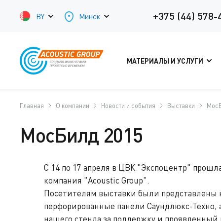
+375 (44) 578-
BY
Минск
МАТЕРИАЛЫ И УСЛУГИ
Главная
О компании
Новости и события
Выставки
МосБ
МосБилд 2015
С 14 по 17 апреля в ЦВК "Экспоцентр" прош
компания "Acoustic Group".
Посетителям выставки были представлены н
перфорированные панели Саундлюкс-Техно, 
нашего стенда за поддержку и проявленный