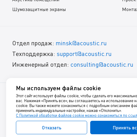
Шумозащитные экраны
Монта
Отдел продаж:
minsk@acoustic.ru
Техподдержка:
support@acoustic.ru
Инженерный отдел:
consulting@acoustic.ru
Мы используем файлы cookie
Этот сайт использует файлы cookie, чтобы сделать его максимальн
© 1999-2025, Акустик Групп
вас. Нажимая «Принять все», вы соглашаетесь на использование 
cookie. Вы также можете ознакомиться с подробным описанием фай
Звукоизоляция, шумоизоляция, виброизоляция и акустиче
применить индивидуальные настройки, нажав «Отклонить».
С Политикой обработки файлов cookie можно ознакомиться по ссы
Данный интернет-сайт носит исключительно информационны
Отказать
Принять вс
Политика оператора в отношении обработки персональны