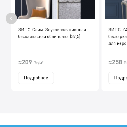
ЗИПС-Слим. Звукоизоляционная
ЗИПС-Z4
бескаркасная облицовка (37,5)
бескарка
для неро
≈209
≈258
Br/м²
B
Подробнее
Подр