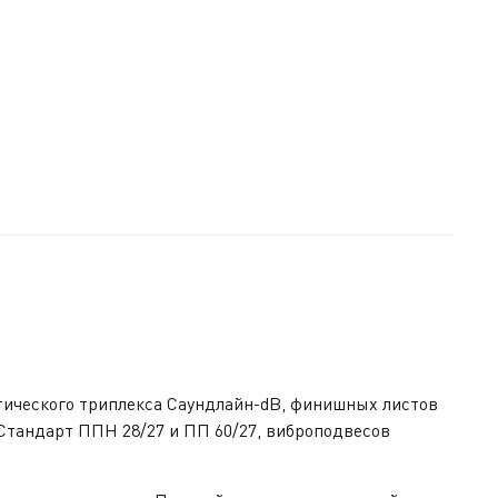
тического триплекса Саундлайн-dB, финишных листов
Стандарт ППН 28/27 и ПП 60/27, виброподвесов