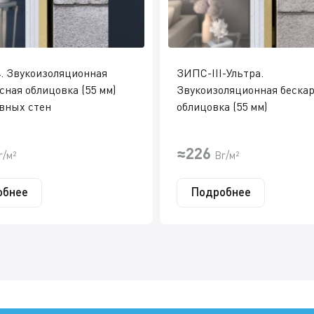
. Звукоизоляционная
ЗИПС-III-Ультра.
сная облицовка (55 мм)
Звукоизоляционная беска
вных стен
облицовка (55 мм)
≈226
r/м²
Br/м²
обнее
Подробнее