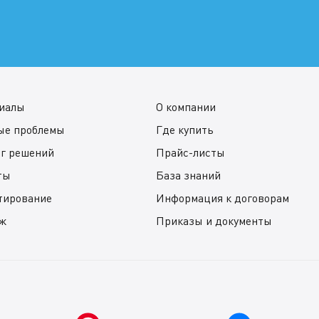
иалы
О компании
ые проблемы
Где купить
ог решений
Прайс-листы
ты
База знаний
тирование
Информация к договорам
ж
Приказы и документы