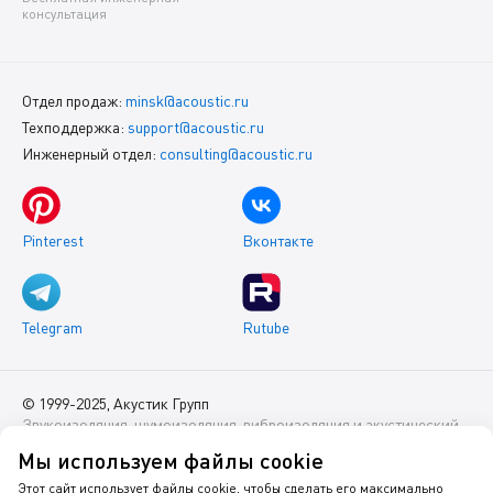
консультация
Отдел продаж:
minsk@acoustic.ru
Техподдержка:
support@acoustic.ru
Инженерный отдел:
consulting@acoustic.ru
Pinterest
Вконтакте
Telegram
Rutube
© 1999-2025, Акустик Групп
Звукоизоляция, шумоизоляция, виброизоляция и акустический
комфорт помещений
Мы используем файлы cookie
Данный интернет-сайт носит исключительно информационный
Этот сайт использует файлы cookie, чтобы сделать его максимально