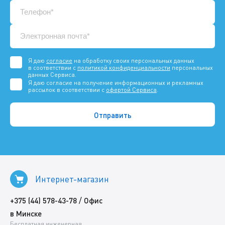
Я даю
согласие
на обработку своих персональных данных
в соответствии с
политикой конфиденциальности
персональных
данных Сервиса.
Я даю согласие на получение информационных и рекламных
рассылок в соответствии с
офертой Сервиса
.
Интернет-магазин
/
+375 (44) 578-43-78
Офис
в Минске
Бесплатная инженерная