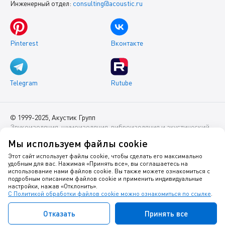
Инженерный отдел:
consulting@acoustic.ru
Pinterest
Вконтакте
Telegram
Rutube
© 1999-2025, Акустик Групп
Звукоизоляция, шумоизоляция, виброизоляция и акустический
комфорт помещений
Мы используем файлы cookie
Данный интернет-сайт носит исключительно информационный
Этот сайт использует файлы cookie, чтобы сделать его максимально
удобным для вас. Нажимая «Принять все», вы соглашаетесь на
характер и ни при каких условиях не является публичной
использование нами файлов cookie. Вы также можете ознакомиться с
офертой.
подробным описанием файлов cookie и применить индивидуальные
настройки, нажав «Отклонить».
С Политикой обработки файлов cookie можно ознакомиться по ссылке
.
Политика оператора в отношении обработки персональных
данных
Отказать
Принять все
Политика в отношении куки-файлов