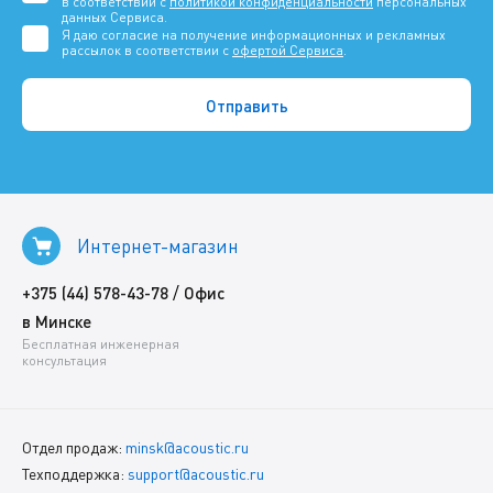
в соответствии с
политикой конфиденциальности
персональных
данных Сервиса.
Я даю согласие на получение информационных и рекламных
рассылок в соответствии с
офертой Сервиса
.
Интернет-магазин
/
+375 (44) 578-43-78
Офис
в Минске
Бесплатная инженерная
консультация
Отдел продаж:
minsk@acoustic.ru
Техподдержка:
support@acoustic.ru