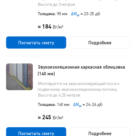
Высота до 3 метров.
Толщина:
90 мм
ΔR
≈
23-25 дБ
w
≈ 184
Br/м²
Посчитать смету
Подробнее
Звукоизоляционная каркасная облицовка
(140 мм)
Монтируется на звукоизолирующий пол и к
подвесному звукоизоляционному потолку.
Высота до 4,25 метров.
Толщина:
140 мм
ΔR
≈
24-26 дБ
w
≈ 245
Br/м²
Посчитать смету
Подробнее