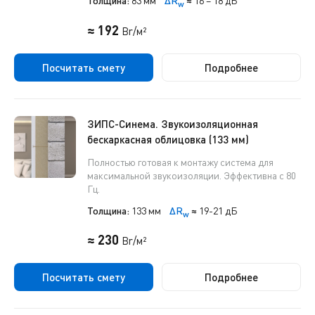
Толщина:
83 мм
ΔR
≈
16 – 18 дБ
w
≈ 192
Br/м²
Посчитать смету
Подробнее
ЗИПС-Синема. Звукоизоляционная
бескаркасная облицовка (133 мм)
Полностью готовая к монтажу система для
максимальной звукоизоляции. Эффективна с 80
Гц.
Толщина:
133 мм
ΔR
≈
19-21 дБ
w
≈ 230
Br/м²
Посчитать смету
Подробнее