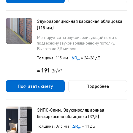
Звукоизоляционная каркасная облицовка
(115 мм)
Монтируется на звукоизолирующий пол и к
подвесному звукоизоляционному потолку.
Высота до 3,5 метров.
Толщина:
115 мм
ΔR
≈
24-26 дБ
w
≈ 191
Br/м²
Посчитать смету
Подробнее
ЗИПС-Слим. Звукоизоляционная
бескаркасная облицовка (37,5)
Толщина:
37,5 мм
ΔR
≈
11 дБ
w