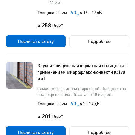
55 мм!
Толщина:
55 мм
ΔR
≈
16 – 19 дБ
w
≈ 258
Br/м²
Посчитать смету
Подробнее
Звукоизоляционная каркасная облицовка с
применением Виброфлекс-коннект-ПС (90
мм)
Самая тонкая система каркасной облицовки на
виброкреплениях. Высота до 10 метров.
Толщина:
90 мм
ΔR
≈
22-24 дБ
w
≈ 201
Br/м²
Посчитать смету
Подробнее