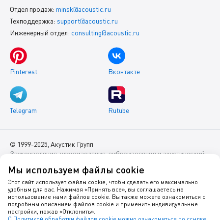
Отдел продаж:
minsk@acoustic.ru
Техподдержка:
support@acoustic.ru
Инженерный отдел:
consulting@acoustic.ru
Pinterest
Вконтакте
Telegram
Rutube
© 1999-2025, Акустик Групп
Звукоизоляция, шумоизоляция, виброизоляция и акустический
комфорт помещений
Мы используем файлы cookie
Данный интернет-сайт носит исключительно информационный
Этот сайт использует файлы cookie, чтобы сделать его максимально
удобным для вас. Нажимая «Принять все», вы соглашаетесь на
характер и ни при каких условиях не является публичной
использование нами файлов cookie. Вы также можете ознакомиться с
офертой.
подробным описанием файлов cookie и применить индивидуальные
настройки, нажав «Отклонить».
С Политикой обработки файлов cookie можно ознакомиться по ссылке
.