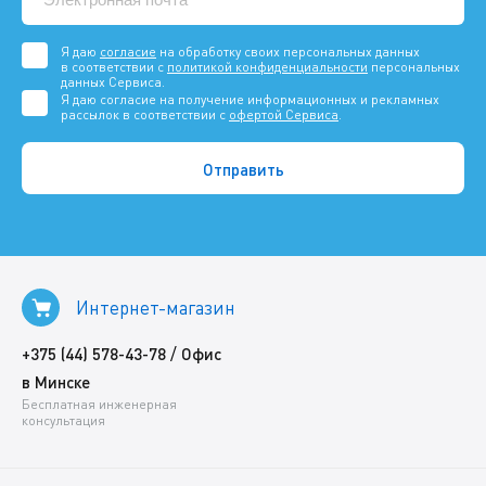
Я даю
согласие
на обработку своих персональных данных
в соответствии с
политикой конфиденциальности
персональных
данных Сервиса.
Я даю согласие на получение информационных и рекламных
рассылок в соответствии с
офертой Сервиса
.
Интернет-магазин
/
+375 (44) 578-43-78
Офис
в Минске
Бесплатная инженерная
консультация