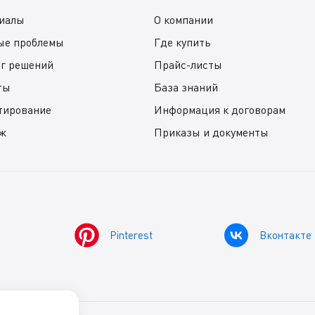
иалы
О компании
ые проблемы
Где купить
ог решений
Прайс-листы
ты
База знаний
тирование
Информация к договорам
ж
Приказы и документы
Pinterest
Вконтакте