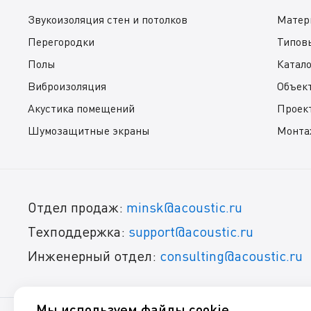
Звукоизоляция стен и потолков
Матер
Перегородки
Типов
Полы
Катал
Виброизоляция
Объек
Акустика помещений
Проек
Шумозащитные экраны
Монта
Отдел продаж:
minsk@acoustic.ru
Техподдержка:
support@acoustic.ru
Инженерный отдел:
consulting@acoustic.ru
Мы используем файлы cookie