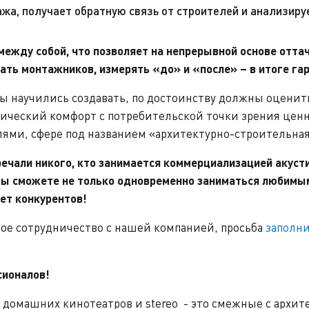
жа, получает обратную связь от строителей и анализиру
между собой, что позволяет на непрерывной основе отта
чать монтажников, измерять «до» и «после» – в итоге га
ы научились создавать, по достоинству должны оценить
ический комфорт с потребительской точки зрения ценно
аслями, сфере под названием «архитектурно-строительна
речали никого, кто занимается коммерциализацией акусти
вы сможете не только одновременно заниматься любимым
ет конкурентов!
ное сотрудничество с нашей компанией, просьба
заполни
сионалов!
 домашних кинотеатров и stereo - это смежные с архи