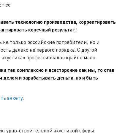
ет ее
чивать технологию производства, корректировать
рантировать конечный результат!
 не только российские потребители, но и
сть далеко не первого порядка. С другой
я акустика» профессионалов крайне мало.
ки так комплексно и всесторонне как мы, то став
 делом и зарабатывать деньги, но и быть
ть анкету
:
тектурно-строительной акустикой сферы.