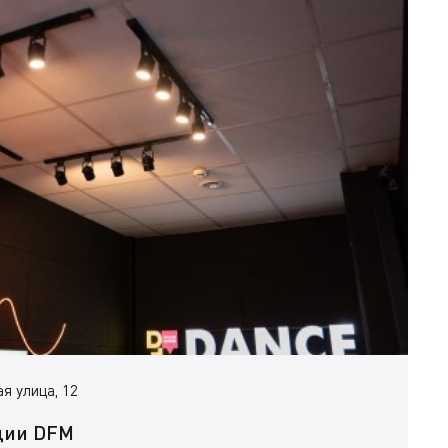
я улица, 12
ции DFM