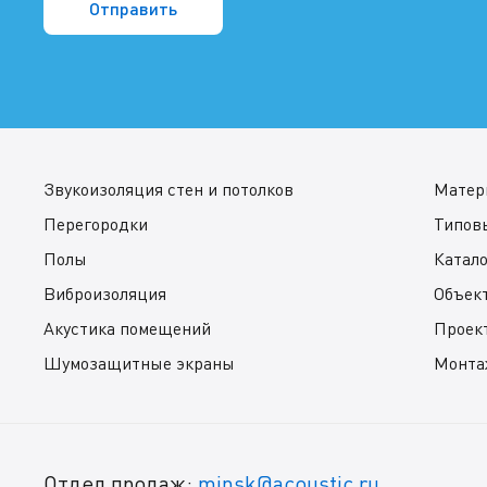
Звукоизоляция стен и потолков
Матер
Перегородки
Типов
Полы
Катал
Виброизоляция
Объек
Акустика помещений
Проек
Шумозащитные экраны
Монта
Отдел продаж:
minsk@acoustic.ru