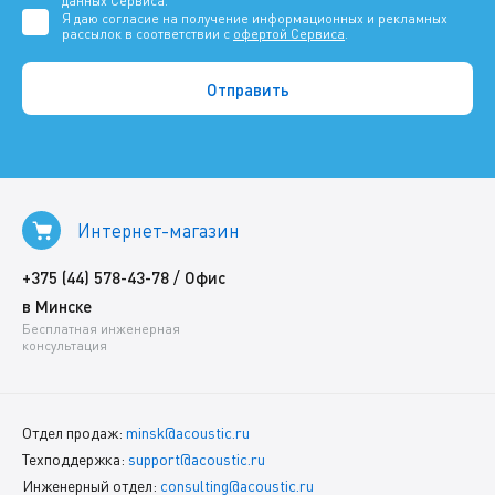
данных Сервиса.
Я даю согласие на получение информационных и рекламных
рассылок в соответствии с
офертой Сервиса
.
Интернет-магазин
/
+375 (44) 578-43-78
Офис
в Минске
Бесплатная инженерная
консультация
Отдел продаж:
minsk@acoustic.ru
Техподдержка:
support@acoustic.ru
Инженерный отдел:
consulting@acoustic.ru