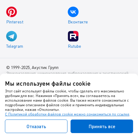
Pinterest
Вконтакте
Telegram
Rutube
© 1999-2025, Акустик Групп
Звукоизоляция, шумоизоляция, виброизоляция и акустический
комфорт помещений
Мы используем файлы cookie
Данный интернет-сайт носит исключительно информационный
Этот сайт использует файлы cookie, чтобы сделать его максимально
удобным для вас. Нажимая «Принять все», вы соглашаетесь на
характер и ни при каких условиях не является публичной
использование нами файлов cookie. Вы также можете ознакомиться с
офертой.
подробным описанием файлов cookie и применить индивидуальные
настройки, нажав «Отклонить».
С Политикой обработки файлов cookie можно ознакомиться по ссылке
.
Политика оператора в отношении обработки персональных
данных
Отказать
Принять все
Политика в отношении куки-файлов