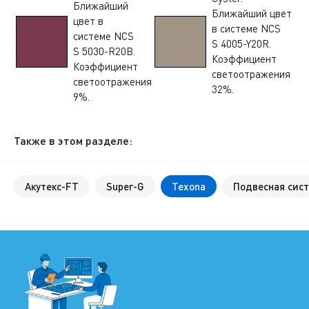
Ближайший
Ближайший цвет
цвет в
в системе NCS
системе NCS
S 4005-Y20R.
S 5030-R20B.
Коэффициент
Коэффициент
светоотражения
светоотражения
32%.
9%.
Также в этом разделе:
Акутекс-FT
Super-G
Texona
Подвесная сист