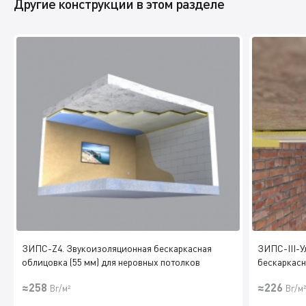
Другие конструкции в этом разделе
ЗИПС-Z4. Звукоизоляционная бескаркасная
ЗИПС-III-У
облицовка (55 мм) для неровных потолков
бескаркасн
≈258
≈226
Br/м²
Br/м²