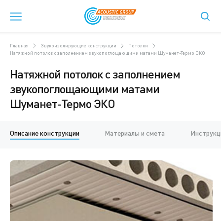
Главная
Звукоизолирующие конструкции
Потолки
Натяжной потолок с заполнением звукопоглощающими матами Шуманет-Термо ЭКО
Натяжной потолок с заполнением
звукопоглощающими матами
Шуманет-Термо ЭКО
Описание конструкции
Материалы и смета
Инструкц