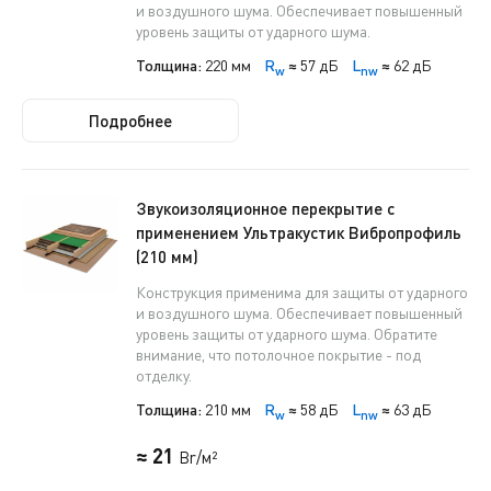
и воздушного шума. Обеспечивает повышенный
уровень защиты от ударного шума.
Толщина:
220 мм
R
≈
57 дБ
L
≈
62 дБ
w
nw
Подробнее
Звукоизоляционное перекрытие с
применением Ультракустик Вибропрофиль
(210 мм)
Конструкция применима для защиты от ударного
и воздушного шума. Обеспечивает повышенный
уровень защиты от ударного шума. Обратите
внимание, что потолочное покрытие - под
отделку.
Толщина:
210 мм
R
≈
58 дБ
L
≈
63 дБ
w
nw
≈ 21
Br/м²