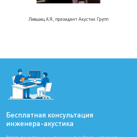
Лившиц А.Я., президент Акустик Групп
Ливш
Бесплатная консультация
инженера-акустика