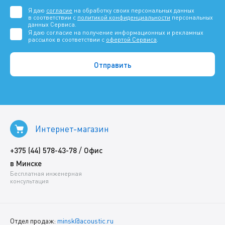
Я даю
согласие
на обработку своих персональных данных
в соответствии с
политикой конфиденциальности
персональных
данных Сервиса.
Я даю согласие на получение информационных и рекламных
рассылок в соответствии с
офертой Сервиса
.
Интернет-магазин
/
+375 (44) 578-43-78
Офис
в Минске
Бесплатная инженерная
консультация
Отдел продаж:
minsk@acoustic.ru