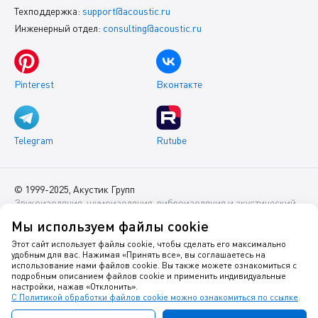
Техподдержка:
support@acoustic.ru
Инженерный отдел:
consulting@acoustic.ru
Pinterest
Вконтакте
Telegram
Rutube
© 1999-2025, Акустик Групп
Звукоизоляция, шумоизоляция, виброизоляция и акустический
комфорт помещений
Мы используем файлы cookie
Данный интернет-сайт носит исключительно информационный
Этот сайт использует файлы cookie, чтобы сделать его максимально
удобным для вас. Нажимая «Принять все», вы соглашаетесь на
характер и ни при каких условиях не является публичной
использование нами файлов cookie. Вы также можете ознакомиться с
офертой.
подробным описанием файлов cookie и применить индивидуальные
настройки, нажав «Отклонить».
С Политикой обработки файлов cookie можно ознакомиться по ссылке
.
Политика оператора в отношении обработки персональных
данных