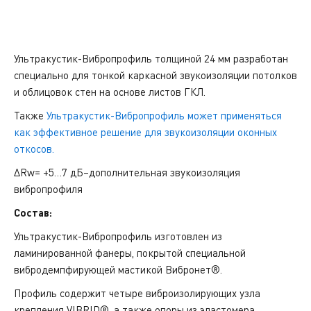
Ультракустик-Вибропрофиль толщиной 24 мм разработан
специально для тонкой каркасной звукоизоляции потолков
и облицовок стен на основе листов ГКЛ.
Также
Ультракустик-Вибропрофиль может применяться
как эффективное решение для звукоизоляции оконных
откосов.
ΔRw= +5…7 дБ–дополнительная звукоизоляция
вибропрофиля
Состав:
Ультракустик-Вибропрофиль изготовлен из
ламинированной фанеры, покрытой специальной
вибродемпфирующей мастикой Вибронет®.
Профиль содержит четыре виброизолирующих узла
крепления VIBRID®, а также опоры из эластомера