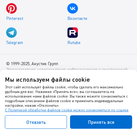
Pinterest
Вконтакте
Telegram
Rutube
© 1999-2025, Акустик Групп
Звукоизоляция, шумоизоляция, виброизоляция и акустический
комфорт помещений
Мы используем файлы cookie
Данный интернет-сайт носит исключительно информационный
Этот сайт использует файлы cookie, чтобы сделать его максимально
удобным для вас. Нажимая «Принять все», вы соглашаетесь на
характер и ни при каких условиях не является публичной
использование нами файлов cookie. Вы также можете ознакомиться с
офертой.
подробным описанием файлов cookie и применить индивидуальные
настройки, нажав «Отклонить».
С Политикой обработки файлов cookie можно ознакомиться по ссылке
.
Политика оператора в отношении обработки персональных
данных
Отказать
Принять все
Политика в отношении куки-файлов