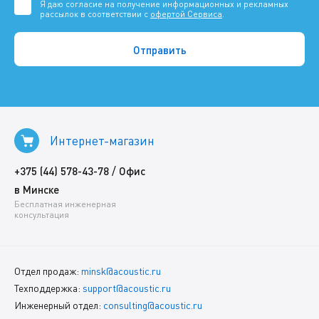
Я даю согласие на получение информационных и рекламных
рассылок в соответствии с
офертой Сервиса
.
Интернет-магазин
/
+375 (44) 578-43-78
Офис
в Минске
Бесплатная инженерная
консультация
Отдел продаж:
minsk@acoustic.ru
Техподдержка:
support@acoustic.ru
Инженерный отдел:
consulting@acoustic.ru