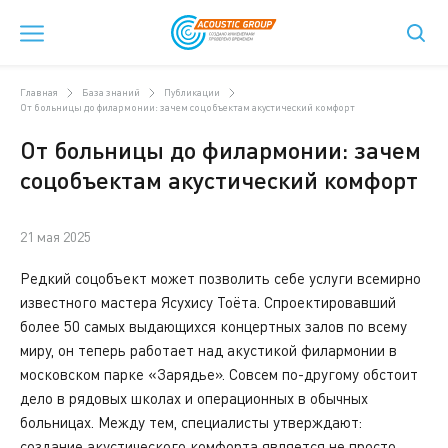
Главная
База знаний
Публикации
От больницы до филармонии: зачем соцобъектам акустический комфорт
От больницы до филармонии: зачем
соцобъектам акустический комфорт
21 мая 2025
Редкий соцобъект может позволить себе услуги всемирно
известного мастера Ясухису Тоёта. Спроектировавший
более 50 самых выдающихся концертных залов по всему
миру, он теперь работает над акустикой филармонии в
московском парке «Зарядье». Совсем по-другому обстоит
дело в рядовых школах и операционных в обычных
больницах. Между тем, специалисты утверждают:
создание акустического комфорта является не просто