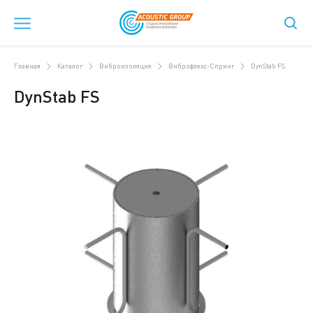
Главная
Каталог
Виброизоляция
Виброфлекс-Спринг
DynStab FS
DynStab FS